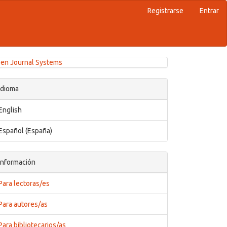
Registrarse
Entrar
en Journal Systems
Idioma
English
Español (España)
Información
Para lectoras/es
Para autores/as
Para bibliotecarios/as