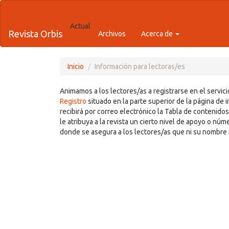
##plugins.themes.bootstrap3.ac
Actual
Revista Orbis
Archivos
Acerca de
##plugins.themes.bootstrap3.accessible_menu.main_navigation
##plugins.themes.bootstrap3.accessible_menu.main_content##
##plugins.themes.bootstrap3.accessible_menu.sidebar##
Inicio
Información para lectoras/es
Animamos a los lectores/as a registrarse en el servici
Registro
situado en la parte superior de la página de in
recibirá por correo electrónico la Tabla de contenidos
le atribuya a la revista un cierto nivel de apoyo o núm
donde se asegura a los lectores/as que ni su nombre 